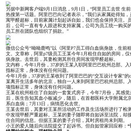
另据中新网客户端9月1日消息，9月1日，“阿里员工去世 生
热搜第一话题。阿里巴巴向记者表示，“我们从家属处得知，
寓甲醛超标，目前家属计划起诉自如，我们也会保持关注。
后，公司一直有专人跟进和支持家属，公司为员工统一购买
员工所在团队也组织了捐款。”
微信公众号“呦呦鹿鸣”以《阿里P7员工得白血病身故，生前
文。文章称，阿里p7级员工王某今年1月租住自如的房间，
病身故。去世后，其妻检测其所住房间发现甲醛超标。
文内称，今年1月份，37岁的王某入职阿里巴巴杭州总部。
指标正常，身体没有任何问题。
今年1月份，37岁的王某收到了阿里巴巴的“交互设计专家”的o
某离开生活多年的北京，独自一人来到阿里巴巴杭州总部。
项指标正常，身体没有任何问题。
王某在杭州租住了自如的一套复式房子，今年7月份，其感觉身
后，医生告知其血小板减少，随后，在首都医科大学附属北
系白血病；7月13日，病情恶化去世。
王某去世后，其妻对王某所活动的工作及生活场所进行了检
中发现甲醛严重超标。王某的妻子随即将自如诉至法院，却
住合同的信息。但据王某的妻子介绍，其时房租尚未到期。
小王的爱人随后向法院提交了起诉书。但自如管家回应称：