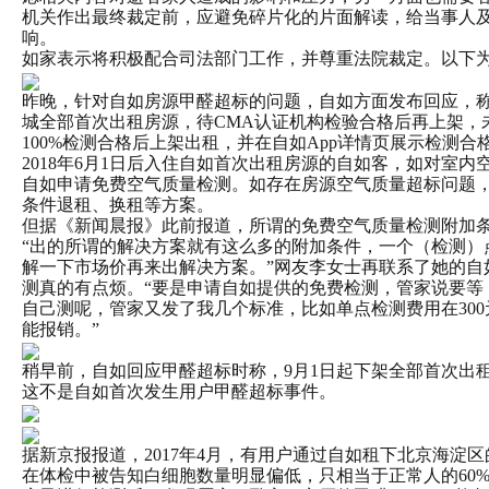
机关作出最终裁定前，应避免碎片化的片面解读，给当事人
响。
如家表示将积极配合司法部门工作，并尊重法院裁定。以下
昨晚，针对自如房源甲醛超标的问题，自如方面发布回应，
城全部首次出租房源，待CMA认证机构检验合格后再上架，
100%检测合格后上架出租，并在自如App详情页展示检测合
2018年6月1日后入住自如首次出租房源的自如客，如对室
自如申请免费空气质量检测。如存在房源空气质量超标问题
条件退租、换租等方案。
但据《新闻晨报》此前报道，所谓的免费空气质量检测附加
“出的所谓的解决方案就有这么多的附加条件，一个（检测）点
解一下市场价再来出解决方案。”网友李女士再联系了她的自
测真的有点烦。“要是申请自如提供的免费检测，管家说要等
自己测呢，管家又发了我几个标准，比如单点检测费用在30
能报销。”
稍早前，自如回应甲醛超标时称，9月1日起下架全部首次出
这不是自如首次发生用户甲醛超标事件。
据新京报报道，2017年4月，有用户通过自如租下北京海淀
在体检中被告知白细胞数量明显偏低，只相当于正常人的60