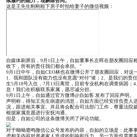
续履约的能力，现解除合同。”
这是王先生刚刚租下房子时拍给妻子的微信视频：
自媒体刷屏后，9月1日上午，自如董事长左晖在朋友圈回应
收下，所有的责任我们都会承担。”
9月1日中午，自如CEO林也在微博公开了朋友圈回应，对这
1、我和团队没有能力也没有意愿“对付”谁；2、是我们的责
生5月18号入住，7月13日离世，目前专业机构在调查病因；
息！我们在积极联系家属，愿尽诚分担。
9月1日上午，自如通过官方微博@自如客 发布了回应声明。
声明称，得知王先生病逝的消息，自如方面已经安排负责人
况，跟进相关事宜。并且将会配合司法部门工作，尊重法院
根据家属意愿进行安抚沟通。
但是，自如公司的这条微博关闭了评论功能。
对于呦呦鹿鸣微信公众号发布的内容，自如的立场是：此事
虑相关内容对逝者家人造成的影响和压力，另一方面也需要