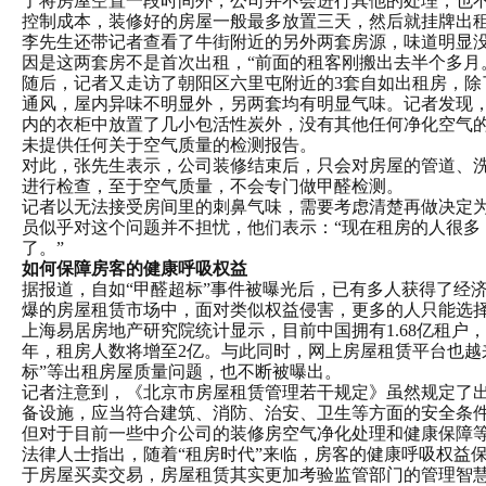
了将房屋空置一段时间外，公司并不会进行其他的处理，也不
控制成本，装修好的房屋一般最多放置三天，然后就挂牌出租
李先生还带记者查看了牛街附近的另外两套房源，味道明显
因是这两套房不是首次出租，“前面的租客刚搬出去半个多月
随后，记者又走访了朝阳区六里屯附近的3套自如出租房，除
通风，屋内异味不明显外，另两套均有明显气味。记者发现
内的衣柜中放置了几小包活性炭外，没有其他任何净化空气的
未提供任何关于空气质量的检测报告。
对此，张先生表示，公司装修结束后，只会对房屋的管道、
进行检查，至于空气质量，不会专门做甲醛检测。
记者以无法接受房间里的刺鼻气味，需要考虑清楚再做决定
员似乎对这个问题并不担忧，他们表示：“现在租房的人很多
了。”
如何保障房客的健康呼吸权益
据报道，自如“甲醛超标”事件被曝光后，已有多人获得了经
爆的房屋租赁市场中，面对类似权益侵害，更多的人只能选
上海易居房地产研究院统计显示，目前中国拥有1.68亿租户，占
年，租房人数将增至2亿。与此同时，网上房屋租赁平台也越
标”等出租房屋质量问题，也不断被曝出。
记者注意到，《北京市房屋租赁管理若干规定》虽然规定了
备设施，应当符合建筑、消防、治安、卫生等方面的安全条
但对于目前一些中介公司的装修房空气净化处理和健康保障
法律人士指出，随着“租房时代”来临，房客的健康呼吸权益
于房屋买卖交易，房屋租赁其实更加考验监管部门的管理智