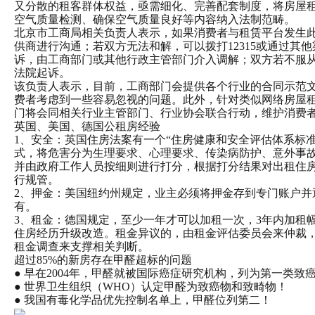
又分散的租客群体权益，亟需细化、完善配套制度，将房屋
空气质量检测、确保空气质量良好等内容纳入法制范畴。
北京市工商局相关负责人表示，如果消费者与租赁平台发生
供商进行沟通；若双方无法和解，可以拨打12315或通过其
诉，由工商部门或其他行政主管部门介入调解；双方若不服
法院起诉。
该负责人表示，目前，工商部门会提供各个行业的合同示范
费者考虑到一些容易忽视的问题。此外，针对类似网络房屋
门将会同相关行业主管部门、行业协会联合行动，维护消费
英国、美国、德国公租房经验
1、安全：英国住房法案有一个“住房健康和安全评估体系标
式，将危害分为生理要求、心理要求、传染病防护、意外事故
并由政府工作人员按细则进行打分，根据打分结果对出租住
行规管。
2、押金：美国纽约州规定，业主必须将押金存到专门账户并
有。
3、租金：德国规定，至少一年才可以加租一次，3年内加租幅
住房经历升级改造。租金异议的，由租金评估委员会来仲裁
租金调查来支撑相关判断。
超过85%的新房存在甲醛超标的问题
● 早在2004年，甲醛就被国际癌症研究机构，列为第一类致
● 世界卫生组织（WHO）认定甲醛为致癌物和致畸物！
● 我国有毒化学品优先控制名单上，甲醛位列第二！