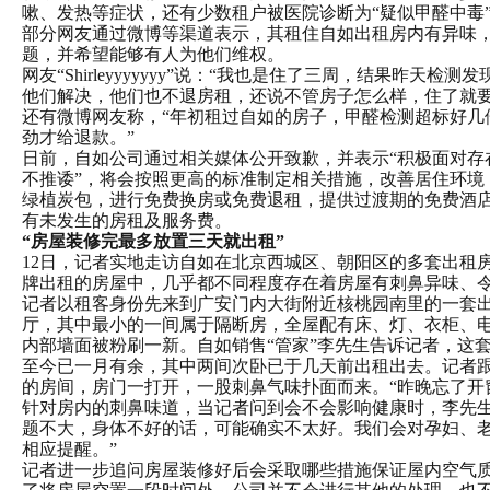
嗽、发热等症状，还有少数租户被医院诊断为“疑似甲醛中毒
部分网友通过微博等渠道表示，其租住自如出租房内有异味
题，并希望能够有人为他们维权。
网友“Shirleyyyyyyy”说：“我也是住了三周，结果昨天检
他们解决，他们也不退房租，还说不管房子怎么样，住了就要
还有微博网友称，“年初租过自如的房子，甲醛检测超标好几
劲才给退款。”
日前，自如公司通过相关媒体公开致歉，并表示“积极面对存
不推诿”，将会按照更高的标准制定相关措施，改善居住环境
绿植炭包，进行免费换房或免费退租，提供过渡期的免费酒
有未发生的房租及服务费。
“房屋装修完最多放置三天就出租”
12日，记者实地走访自如在北京西城区、朝阳区的多套出租
牌出租的房屋中，几乎都不同程度存在着房屋有刺鼻异味、
记者以租客身份先来到广安门内大街附近核桃园南里的一套
厅，其中最小的一间属于隔断房，全屋配有床、灯、衣柜、
内部墙面被粉刷一新。自如销售“管家”李先生告诉记者，这
至今已一月有余，其中两间次卧已于几天前出租出去。记者
的房间，房门一打开，一股刺鼻气味扑面而来。“昨晚忘了开
针对房内的刺鼻味道，当记者问到会不会影响健康时，李先生
题不大，身体不好的话，可能确实不太好。我们会对孕妇、
相应提醒。”
记者进一步追问房屋装修好后会采取哪些措施保证屋内空气