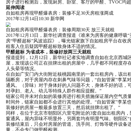
房子进行检测后，发现厨房、卧室、客厅的甲醛、TVOC均超
延伸阅读
自如租房再现甲醛爆表房：装修不足30天房租涨两成
2017年12月14日10:30
新华网
自如租房再现甲醛爆表房：装修周期30天 放三天就租
2017年12月13日，新华社调查报道《谁来为房客的健康呼吸
房“甲醛超标”风波追踪》，曝光链家旗下自如租房平台在收
租客入住后疑因甲醛超标致身体不适的情况。
甲醛超标 为省成本，装修好放两三天就租
报道提到，12月12日，新华社记者实地调查自如在北京西城
屋，发现该公司正在挂牌出租的房屋中，几乎都不同程度存
人头晕等情况。
在自如广安门内大街附近核桃园南里的一套出租房内，该出
隔断房，对于房屋内存在刺鼻气味等问题，“自如管家”李某
通风。（异味）对于身体好的人问题不大，身体不好的话，
对孕妇、老人、幼儿等特殊人群作相应提醒。”
链家公司并未对自如的装修房进行相关措施保证屋内空气质
时间外，链家自如都不会进行其他的处理。“自如管家”李某
装修好的房屋一般最多放置三天，然后就挂牌出租了。”
同样，在位于北京市朝阳区六里屯附近的3套自如出租房内，
窗通风，屋内异味不明显外，另两套均有明显气味。朝阳区“
装修结束后，只会对房屋的管道、洗手间、灯饰等硬件设备
量，不会专门做甲醛检测。