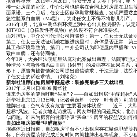
据资料显示，2015年7月26日，任女士及丈夫签了合同，租
楼一处房屋的卧室，中介公司也确实在合同上对房屋在卫生
面承诺。三个月后，任女士因做孕期常规检查，发现严重贫
急性髓系白血病（M4型），为此任女士不得不将胎儿引产。
2016年3月，北京中测华科环境监测中心出具检测报告，认
和TVOC（总挥发性有机物）的浓度不符合标准要求。
面对控诉，中介公司代理公司辩驳称：第一，任女士无法证
第二，任女士无法证明她在搬进房里时，身体是否正常；第
其工作环境导致的。第四，中介公司认为即便屋内甲醛和TV
致白血病，还有待商榷。
今年3月，大兴区法院红星法庭对此案做出审理，法院审理认
种情形下与急性髓系白血病（M4型）的发病存在因果关系，
形下，原告向被告链家公司提出赔偿请求，于法无据，法院
了任女士的诉讼求情。（刘绪尧）
新华社追踪自如房屋甲醛超标：装修完最多三天就出租
2017年12月14日08:09
新华社
谁来为房客的健康呼吸“买单”？——自如出租房“甲醛超标”
新华社北京12月13日电（记者吴茂辉 张铎 叶含勇）刚装
挂牌出租；空气有没有危害“主要看身体状况”……近日，大
超标”风波。记者实地走访发现，网友举报的问题属实，北京
似问题。谁来为房客的健康呼吸“买单”？房客的权益该如何
自如出租房被曝“甲醛超标”
据媒体近日报道，自如租房平台不少出租房存在疑似甲醛等
标，部分房屋装修完成后短时间内就挂牌出租等现象。不少