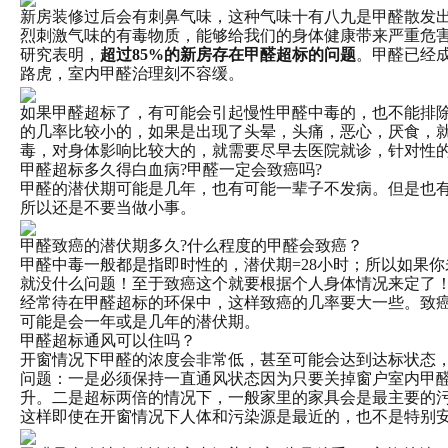
新房装修过后会有刺鼻气味，这种气味十有八九是甲醛散发
烈刺激气味的有毒物质，能够给我们的身体健康带来严重危
研究表明，
超过85%的新房存在甲醛超标的问题
。甲醛已经
路虎，室内甲醛治理刻不容缓。
如果甲醛超标了，有可能会引起慢性甲醛中毒的，也不能排
的几率比较小的，如果是出现了头晕，头痛，恶心，厌食，
毒，对身体影响比较大的，就需要尽早去医院就诊，针对性
甲醛超标多久得白血病?甲醛一定会致癌吗?
甲醛的潜伏期可能是几年，也有可能一辈子不发病。但是也
所以还是不要当做小事。
甲醛致癌的潜伏期多久?什么程度的甲醛会致癌？
甲醛中毒一般都是指即时性的，潜伏期=28小时；所以如果
就没什么问题！至于致癌这个就要根据个人身体情况来定了
经常待在甲醛超标的环保中，这样致癌的几率要大一些。致
可能是会一年或是几年的潜伏期。
甲醛超标通风可以住吗？
开窗情况下甲醛的浓度会非常低，甚至可能会达到达标状态
问题：一是必须保持一直通风状态因为只要关掉窗户室内甲
升。二是超标两倍的情况下，一般家里的家具会是最主要的
这样即使在开窗情况下人体和污染源是最近的，也不是特别