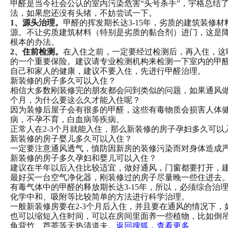
甲醛是当今社会公认的室内污染危害“头号杀手”，宇格总结
法，如果您还没有头绪，不妨尝试一下。
1、源头治理。
甲醛的挥发期长达3-15年，劣质的建筑装修
源。不让劣质建筑材料（特别是劣质的黏合剂）进门，这是
根本的办法。
2、住前检测。
在入住之前，一定要经过检测后，再入住，这
的一个重要保险。建议请专业检测机构来检测一下室内的甲
自己和家人的健康，建议不要入住，先进行甲醛治理。
新装修的房子多久可以入住？
相信大多数刚装修完的朋友都会问到类似的问题，如果通风做
个月，为什么要这么久才能入住呢？
因为装修后屋子会有很多的甲醛，这些有毒物质会损害人体
病，不孕不育，白血病等疾病。
正常人在2-3个月就能入住，那么新装修的房子孕妇多久可以
新装修的房子婴儿多久可以入住？
一定要注意通风透气，慎防因新房的装修污染而对身体造成
新装修的房子多久孕妇和婴儿可以入住？
建议在半年以后入住比较适宜，做好通风，门窗都要打开，
最好买一台空气净化器，刚装修过的房子尽量晚一些住进去
有毒气体中的甲醛的释放期长达3-15年，所以，必须综合治
化学中和、吸附等比较简单的方法进行科学治理。
一般新装修房要在2-3个月后入住，并且要在通风的情况下
也可以缩短入住时间，可以在房间里面养一些植物，比如倒
龟背竹、芦荟等天热清道夫。
返回搜狐，查看更多