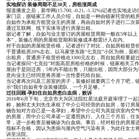
实地探访 装修周期不足30天，房租涨两成
报道播发之后，新华网(
15.700
,
-0.21
,
-1.32%
)记者也实地走访
家门店，据链家工作人员介绍，自如是一种由链家托管的租
自如作为承租方租赁业主的房屋，再由自如对房子进行二次
通过互联网、线下实体等进行房屋出租。
据记者了解，自如与业主签订的房屋租赁周期一般在5年以上
本”，装修占用的房屋租赁期和装修成本都需计入在内。
对于自如的房屋租赁价格，记者进行了对比，自如房租租赁
于普通租房20%左右。以马家堡东路“七克拉”小区为例，面积
出租房，普通房子租赁价格在3300元左右，而自如房租要超过4
当记者探问“七克拉”对面高层房租价格的时候，链家相关工
屋由于是回迁房，5年内不能出售，只能出租，因而大部分为
意向业主已经同意将房屋一次性委托给自如。
当记者再次问及三居室的房子，装修好就要两三个月了吧，
示“我们自如有专业装修团队，一个月足够。”
过往回顾 孕妇住自如房患白血病，败诉
2016年6月下旬，北京市大兴区法院红星法庭开庭审理了一
称，她和丈夫刘先生承租了中介公司经营的自如房，签订房
确告知对方自己是一名孕妇，希望中介公司为其提供室内空
的房屋，而中介公司承诺一定遵照执行。入住三个月后，任
常，进一步检查后被确诊为白血病。事后，经对租住的房屋
指标不合格，因认为患病与屋内空气污染有关，为此任女士
诉至法院。